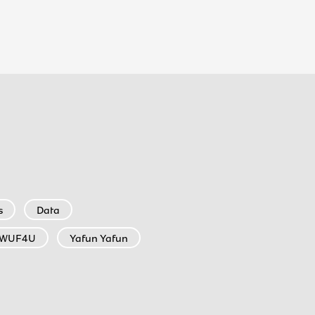
s
Data
WUF4U
Yafun Yafun