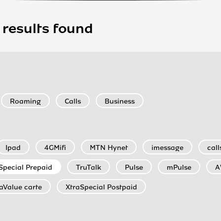
 results found
Roaming
Calls
Business
Ipad
4GMifi
MTN Hynet
imessage
call
Special Prepaid
TruTalk
Pulse
mPulse
A
aValue carte
XtraSpecial Postpaid